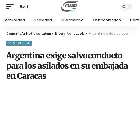
Aa
Actualidad
Sociedad
Sudamerica
Centroamerica
Nort
ComunicAr Noticias Latam
>
Blog
>
Venezuela
>
Argentina exige salvoconducto para los asilados en su embajada en Caracas
VENEZUELA
Argentina exige salvoconducto
para los asilados en su embajada
en Caracas