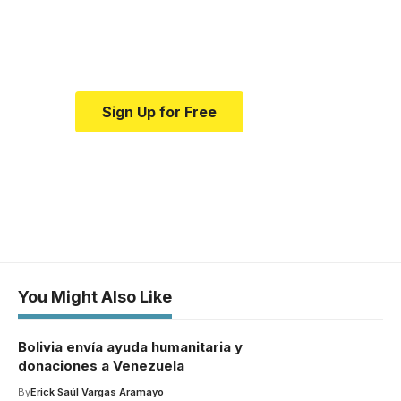
Your one-stop resource for
medical news and education.
Sign Up for Free
You Might Also Like
Bolivia envía ayuda humanitaria y
donaciones a Venezuela
By
Erick Saúl Vargas Aramayo