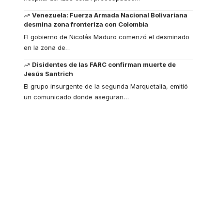
Venezuela: Fuerza Armada Nacional Bolivariana
desmina zona fronteriza con Colombia
El gobierno de Nicolás Maduro comenzó el desminado
en la zona de
…
Disidentes de las FARC confirman muerte de
Jesús Santrich
El grupo insurgente de la segunda Marquetalia, emitió
un comunicado donde aseguran
…
Your one-stop
resource for medical
news and education.