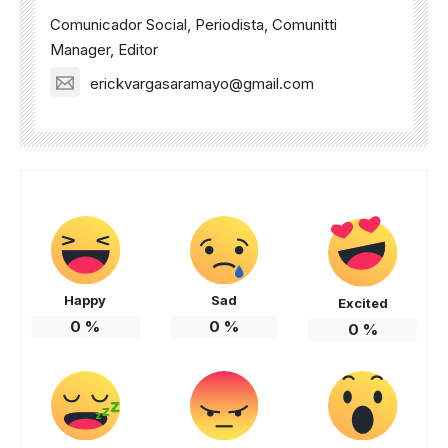
Comunicador Social, Periodista, Comunitti
Manager, Editor
erickvargasaramayo@gmail.com
Happy
Sad
Excited
0
%
0
%
0
%