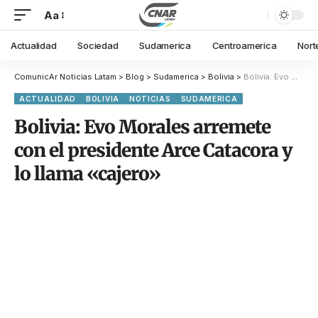
Aa
Actualidad
Sociedad
Sudamerica
Centroamerica
Nort
ComunicAr Noticias Latam
>
Blog
>
Sudamerica
>
Bolivia
>
Bolivia: Evo Morales arremete con el presidente Arce Catacora y lo llama «cajero»
ACTUALIDAD
BOLIVIA
NOTICIAS
SUDAMERICA
Bolivia: Evo Morales arremete
con el presidente Arce Catacora y
lo llama «cajero»