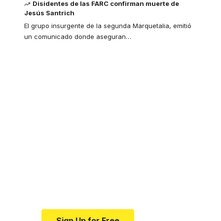
Disidentes de las FARC confirman muerte de
Jesús Santrich
El grupo insurgente de la segunda Marquetalia, emitió
un comunicado donde aseguran
…
Your one-stop
resource for medical
news and education.
Your one-stop resource for
medical news and education.
Sign Up for Free