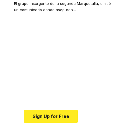
El grupo insurgente de la segunda Marquetalia, emitió
un comunicado donde aseguran
…
Your one-stop
resource for medical
news and education.
Your one-stop resource for
medical news and education.
Sign Up for Free