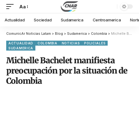
Aa
Actualidad
Sociedad
Sudamerica
Centroamerica
Nort
ComunicAr Noticias Latam
>
Blog
>
Sudamerica
>
Colombia
>
Michelle Bachelet manifiesta preocupación por la situación de Colombia
ACTUALIDAD
COLOMBIA
NOTICIAS
POLICIALES
SUDAMERICA
Michelle Bachelet manifiesta
preocupación por la situación de
Colombia