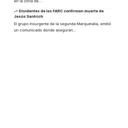
en la zona de
…
Disidentes de las FARC confirman muerte de
Jesús Santrich
El grupo insurgente de la segunda Marquetalia, emitió
un comunicado donde aseguran
…
Your one-stop
resource for medical
news and education.
Your one-stop resource for
medical news and education.