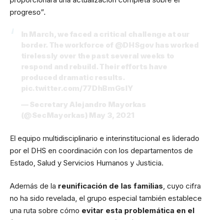
progreso”.
In March, we faced a critical challenge at our
border. The workforce of
@DHSgov
has worked
tirelessly over the past several weeks to
respond and rebuild. Their efforts have
produced dramatic results.
pic.twitter.com/77DhBmGslY
— Secretary Alejandro Mayorkas
(@SecMayorkas)
May 3, 2021
El equipo multidisciplinario e interinstitucional es liderado
por el DHS en coordinación con los departamentos de
Estado, Salud y Servicios Humanos y Justicia.
Además de la
reunificación de las familias
, cuyo cifra
no ha sido revelada, el grupo especial también establece
una ruta sobre cómo
evitar esta problemática en el