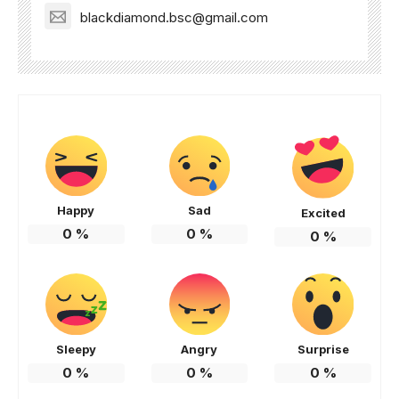
blackdiamond.bsc@gmail.com
Happy
Sad
Excited
0
%
0
%
0
%
Sleepy
Angry
Surprise
0
%
0
%
0
%