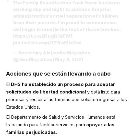
The Family Reunification Task Force has been
working day and night to address the prior
administration’s cruel separation of children
from their parents. I’m proud to announce we
will begin to reunite the first of those families.
https://t.co/zNugQ1aFWf
pic.twitter.com/7Z6wMie3wi
— Secretary Alejandro Mayorkas
(@SecMayorkas)
May 3, 2021
Acciones que se están llevando a cabo
El
DHS ha establecido un proceso para aceptar
solicitudes de libertad condicional
y está listo para
procesar y recibir a las familias que soliciten ingresar a los
Estados Unidos.
El Departamento de Salud y Servicios Humanos está
trabajando para facilitar servicios para
apoyar a las
familias perjudicadas
.