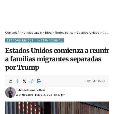
ComunicAr Noticias Latam
>
Blog
>
Norteamerica
>
Estados Unidos
>
Estados Unidos comienza a reunir a familias migrantes separadas por Trump
ESTADOS UNIDOS
INTERNACIONAL
Estados Unidos comienza a reunir
a familias migrantes separadas
por Trump
5 Min Read
By
Madeleinne Vitteri
Last updated: mayo 3, 2021 10:17 pm