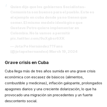
Quien dijo que los gobiernos Socialistas-
Comunista son buenos para el pueblo. Este es
el ejemplo en cuba donde ya no tienen que
comer. El mismo modelo ideológico que
Gustavo Petro quiere implementar en
Colombia. No la vamos a permitir
pic.twitter.com/9uXgbsr6XK
— Jota Pe Hernández??Fans
(@jotapehernandex)
March 19, 2024
Grave crisis en Cuba
Cuba llega más de tres años sumida en una grave crisis
económica con escasez de básicos (alimentos,
combustible y medicinas), inflación galopante, prolongados
apagones diarios y una creciente dolarización, lo que ha
provocado una migración sin precedentes y un fuerte
descontento social.