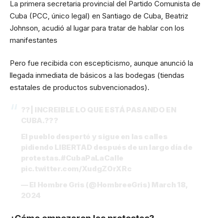
La primera secretaria provincial del Partido Comunista de
Cuba (PCC, único legal) en Santiago de Cuba, Beatriz
Johnson, acudió al lugar para tratar de hablar con los
manifestantes
Pero fue recibida con escepticismo, aunque anunció la
llegada inmediata de básicos a las bodegas (tiendas
estatales de productos subvencionados).
??| INCREIBLE LO QUE ESTÁ PASANDO EN
CUBA.???
El pueblo despertó y sigue en las calles
pidiendo LIBERTAD después de un largo día de
protestas.
#CubaPaLaCalle
pic.twitter.com/XudgZ0rXRc
— El Hombre Gris (@HombreeGris)
March 18,
2024