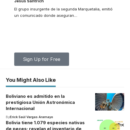
Jesús Santrich
El grupo insurgente de la segunda Marquetalia, emitió
un comunicado donde aseguran
…
Your one-stop resource for medical
news and education.
Your one-stop resource for medical news and
education.
Sign Up for Free
You Might Also Like
Boliviano es admitido en la
prestigiosa Unión Astronómica
Internacional
By
Erick Saúl Vargas Aramayo
Bolivia tiene 1.079 especies nativas
de peces: revelan el inventario de