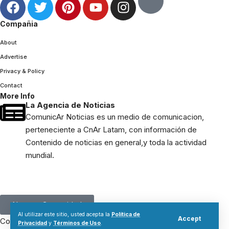
Compañia
About
Advertise
Privacy & Policy
Contact
More Info
La Agencia de Noticias
ComunicAr Noticias es un medio de comunicacion,
perteneciente a CnAr Latam, con información de
Contenido de noticias en general,y toda la actividad
mundial.
[mc4wp_form]
Nuestra Comunidad
Al utilizar este sitio, usted acepta la
Política de
Accept
ComunicAr Noticias una realizacion de Cnar Latam 2024.
Privacidad
y
Términos de Uso
.