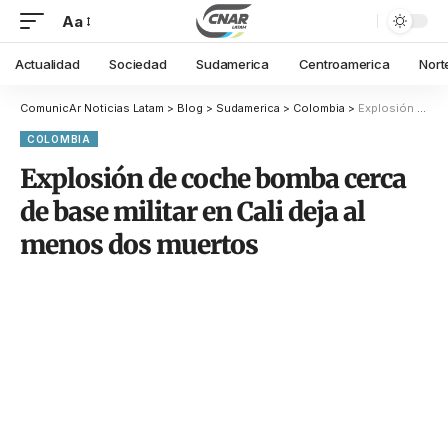
Aa
Actualidad
Sociedad
Sudamerica
Centroamerica
Nort
ComunicAr Noticias Latam
>
Blog
>
Sudamerica
>
Colombia
>
Explosión de coche bomba cerca de base militar en Cali deja al menos dos muertos
COLOMBIA
Explosión de coche bomba cerca
de base militar en Cali deja al
menos dos muertos