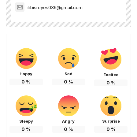
ilibisreyes039@gmail.com
Happy
Sad
Excited
0
%
0
%
0
%
Sleepy
Angry
Surprise
0
%
0
%
0
%