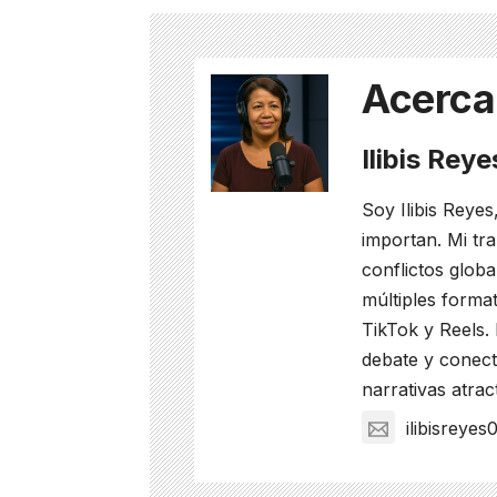
Acerca
Ilibis Rey
Soy Ilibis Reyes
importan. Mi tra
conflictos glob
múltiples format
TikTok y Reels.
debate y conect
narrativas atrac
ilibisreye