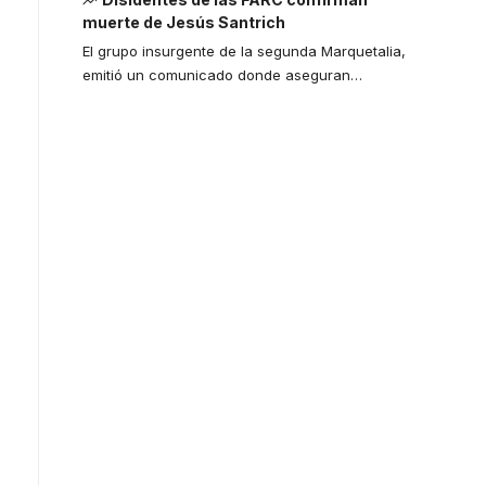
muerte de Jesús Santrich
El grupo insurgente de la segunda Marquetalia,
emitió un comunicado donde aseguran
…
Your one-stop
resource for
medical news
and education.
Your one-stop resource for
medical news and