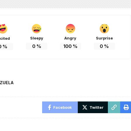
Sleepy
Angry
Surprise
cited
0
%
100
%
0
%
0
%
ZUELA
Facebook
Twitter