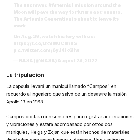
The uncrewed
#Artemis
I mission around the
Moon will pave the way for future astronauts.
The Artemis Generation is about to leave its
mark.
On Aug. 29, watch history with us:
https://t.co/Dx9WUCnnBS
pic.twitter.com/6yJ4ik6lIw
— NASA (@NASA)
August 24, 2022
La tripulación
La cápsula llevará un maniquí llamado “Campos” en
recuerdo al ingeniero que salvó de un desastre la misión
Apollo 13 en 1968.
Campos contará con sensores para registrar aceleraciones
y vibraciones y estará acompañado por otros dos
maniquíes, Helga y Zojar, que están hechos de materiales
diseñados para imitar huesos y órganos. Uno vestirá un