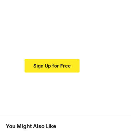
Your one-stop
resource for medical
news and education.
Your one-stop resource for
medical news and education.
Sign Up for Free
You Might Also Like